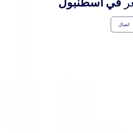
عر
في اسطنبول
اتصال